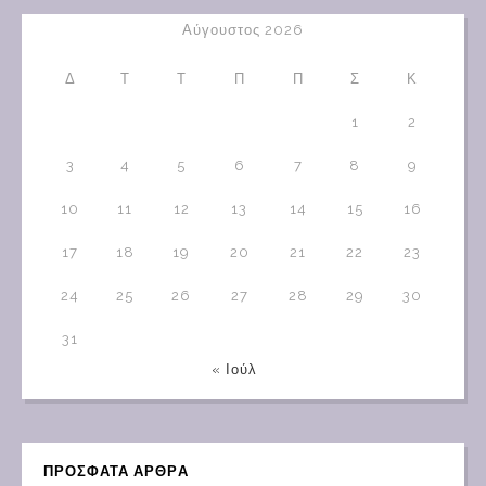
Αύγουστος 2026
Δ
Τ
Τ
Π
Π
Σ
Κ
1
2
3
4
5
6
7
8
9
10
11
12
13
14
15
16
17
18
19
20
21
22
23
24
25
26
27
28
29
30
31
« Ιούλ
ΠΡΟΣΦΑΤΑ ΑΡΘΡΑ