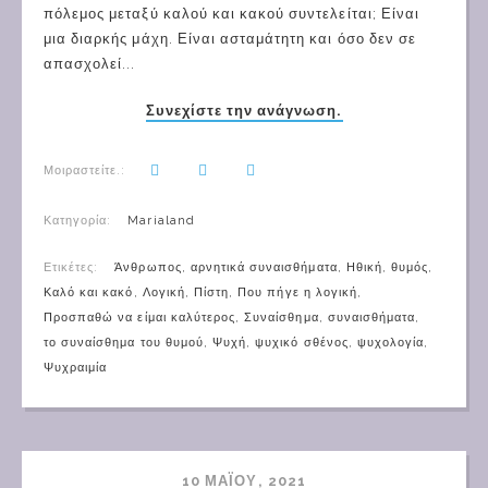
πόλεμος μεταξύ καλού και κακού συντελείται; Είναι
μια διαρκής μάχη. Είναι ασταμάτητη και όσο δεν σε
απασχολεί...
Συνεχίστε την ανάγνωση.
Μοιραστείτε.:
Κατηγορία:
Marialand
Ετικέτες:
Άνθρωπος
,
αρνητικά συναισθήματα
,
Ηθική
,
θυμός
,
Καλό και κακό
,
Λογική
,
Πίστη
,
Που πήγε η λογική
,
Προσπαθώ να είμαι καλύτερος
,
Συναίσθημα
,
συναισθήματα
,
το συναίσθημα του θυμού
,
Ψυχή
,
ψυχικό σθένος
,
ψυχολογία
,
Ψυχραιμία
10 ΜΑΪ́ΟΥ, 2021