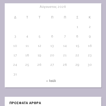
Αύγουστος 2026
Δ
Τ
Τ
Π
Π
Σ
Κ
1
2
3
4
5
6
7
8
9
10
11
12
13
14
15
16
17
18
19
20
21
22
23
24
25
26
27
28
29
30
31
« Ιούλ
ΠΡΟΣΦΑΤΑ ΑΡΘΡΑ