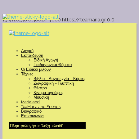
15
49.0138
8.38624
4000
https://teamaria.gr
0
0
Αρχική
Εκπαίδευση
Ειδική Αγωγή
Παιδαγωγικά Θέματα
Οι Ειδικοί μιλούν
Τέχνες
Βιβλίο – Λογοτεχνία – Κόμικς
Ζωγραφική – Γλυπτική
Θέατρο
Κινηματογράφος
Μουσική
Marialand
TeaMaria and Friends
Βιογραφικό
Επικοινωνία