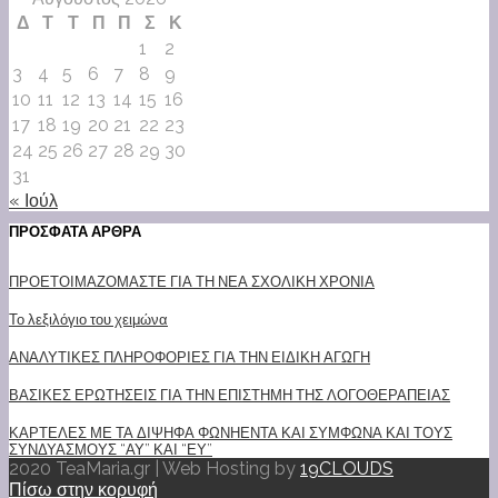
Δ
Τ
Τ
Π
Π
Σ
Κ
1
2
3
4
5
6
7
8
9
10
11
12
13
14
15
16
17
18
19
20
21
22
23
24
25
26
27
28
29
30
31
« Ιούλ
ΠΡΟΣΦΑΤΑ ΑΡΘΡΑ
ΠΡΟΕΤΟΙΜΑΖΟΜΑΣΤΕ ΓΙΑ ΤΗ ΝΕΑ ΣΧΟΛΙΚΗ ΧΡΟΝΙΑ
Το λεξιλόγιο του χειμώνα
ΑΝΑΛΥΤΙΚΕΣ ΠΛΗΡΟΦΟΡΙΕΣ ΓΙΑ ΤΗΝ ΕΙΔΙΚΗ ΑΓΩΓΗ
ΒΑΣΙΚΕΣ ΕΡΩΤΗΣΕΙΣ ΓΙΑ ΤΗΝ ΕΠΙΣΤΗΜΗ ΤΗΣ ΛΟΓΟΘΕΡΑΠΕΙΑΣ
ΚΑΡΤΕΛΕΣ ΜΕ ΤΑ ΔΙΨΗΦΑ ΦΩΝΗΕΝΤΑ ΚΑΙ ΣΥΜΦΩΝΑ ΚΑΙ ΤΟΥΣ
ΣΥΝΔΥΑΣΜΟΥΣ “ΑΥ” ΚΑΙ “ΕΥ”
2020 TeaMaria.gr | Web Hosting by
19CLOUDS
Πίσω στην κορυφή