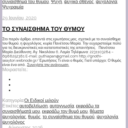
συναίσθημα του θυμού
,
Ψυχή
,
ψυχικό σθένος
,
ψυχολογία
,
Ψυχραιμία
29 Ιουνίου, 2020
ΤΟ ΣΥΝΑΙΣΘΗΜΑ ΤΟΥ ΘΥΜΟΥ
Στο παρόν άρθρο, απαντά στις ερωτήσεις μας, σχετικά με το συναίσθημα
του θυμού, η ψυχολόγος, κυρία Πανέτσου Μαρία. Την ευχαριστούμε πολύ
για τις διευκρινιστικές και κατατοπιστικές της απαντήσεις. Πανέτσου
Μαρία Διεύθυνση: Αγ. Νικολάου 6, Λαμία Τηλέφωνα: 2231103284 –
6988252381 E-mail: puthiapan@gmail.com http://gnothi-
seayton.webnode.gr/ Ερωτήσεις Τι είναι ο θυμός; Γιατί υπάρχει; Ο θυμός
είναι ένα από...
Συνεχίστε την ανάγνωση.
Μοιραστείτε.:
Κατηγορία:
Οι Ειδικοί μιλούν
Ετικέτες:
αυτοβελτίωση
,
αυτογνωσία
,
εκφράζω τα
συναισθήματά μου
,
εκφράζω τον θυμό μου
,
θέματα
ψυχολογίας
,
θυμός
,
το συναίσθημα του θυμού
,
ψυχολογία
,
ψυχολόγος
Αύγουστος 2026