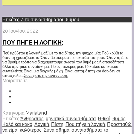
Ετικέτες / το συναίσθημα του θυμού
20 Ιουνίου, 2022
ΠΟΥ ΠΗΓΕ Η ΛΟΓΙΚΗ;
Πού κρύβεται η λογική μαζί με το παιδί της, την ψυχραιμία; Πού κρύβεται
όταν τη χρειαζόμαστε; Όταν βρισκόμαστε σε κατάσταση σοκ; Όταν πρέπει
να βρούμε τρόπο να διαχειριστούμε σωστά τον θυμό μας ή οποιοδήποτε
άλλο αρνητικό συναίσθημα; Ποιος πόλεμος μεταξύ καλού και κακού
συντελείται; Είναι μια διαρκής μάχη. Είναι ασταμάτητη και όσο δεν σε
απασχολεί...
Συνεχίστε την ανάγνωση.
Μοιραστείτε.:
Κατηγορία:
Marialand
Ετικέτες:
Άνθρωπος
,
αρνητικά συναισθήματα
,
Ηθική
,
θυμός
,
Καλό και κακό
,
Λογική
,
Πίστη
,
Που πήγε η λογική
,
Προσπαθώ
να είμαι καλύτερος
,
Συναίσθημα
,
συναισθήματα
,
το