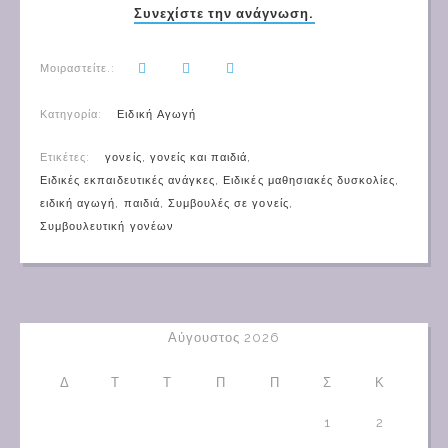
Συνεχίστε την ανάγνωση.
Μοιραστείτε.:
Κατηγορία:
Ειδική Αγωγή
Ετικέτες:
γονείς
,
γονείς και παιδιά
,
Ειδικές εκπαιδευτικές ανάγκες
,
Ειδικές μαθησιακές δυσκολίες
,
ειδική αγωγή
,
παιδιά
,
Συμβουλές σε γονείς
,
Συμβουλευτική γονέων
Αύγουστος 2026
Δ
Τ
Τ
Π
Π
Σ
Κ
1
2