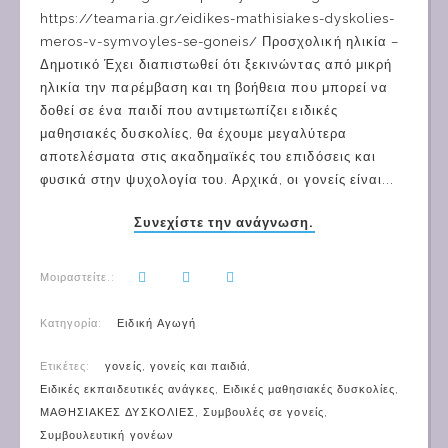
https://teamaria.gr/eidikes-mathisiakes-dyskolies-
meros-v-symvoyles-se-goneis/ Προσχολική ηλικία –
Δημοτικό Έχει διαπιστωθεί ότι ξεκινώντας από μικρή
ηλικία την παρέμβαση και τη βοήθεια που μπορεί να
δοθεί σε ένα παιδί που αντιμετωπίζει ειδικές
μαθησιακές δυσκολίες, θα έχουμε μεγαλύτερα
αποτελέσματα στις ακαδημαϊκές του επιδόσεις και
φυσικά στην ψυχολογία του. Αρχικά, οι γονείς είναι...
Συνεχίστε την ανάγνωση.
Μοιραστείτε.:
Κατηγορία:
Ειδική Αγωγή
Ετικέτες:
γονείς
,
γονείς και παιδιά
,
Ειδικές εκπαιδευτικές ανάγκες
,
Ειδικές μαθησιακές δυσκολίες
,
ΜΑΘΗΣΙΑΚΕΣ ΔΥΣΚΟΛΙΕΣ
,
Συμβουλές σε γονείς
,
Συμβουλευτική γονέων