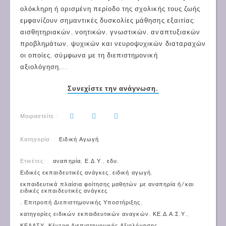
ολόκληρη ή ορισμένη περίοδο της σχολικής τους ζωής
εμφανίζουν σημαντικές δυσκολίες μάθησης εξαιτίας:
αισθητηριακών, νοητικών, γνωστικών, αναπτυξιακών
προβλημάτων, ψυχικών και νευροψυχικών διαταραχών
οι οποίες, σύμφωνα με τη διεπιστημονική
αξιολόγηση,...
Συνεχίστε την ανάγνωση.
Μοιραστείτε.:
Κατηγορία:
Ειδική Αγωγή
Ετικέτες:
αναπηρία
,
Ε.Δ.Υ.
,
εδυ
,
Ειδικές εκπαιδευτικές ανάγκες
,
ειδική αγωγή
,
εκπαιδευτικά πλαίσια φοίτησης μαθητών με αναπηρία ή/και
ειδικές εκπαιδευτικές ανάγκες
,
Επιτροπή Διεπιστημονικής Υποστήριξης
,
κατηγορίες ειδικών εκπαιδευτικών αναγκών
,
ΚΕ.Δ.Α.Σ.Υ.
,
ΚΕΔΑΣΥ
,
Κέντρα Διεπιστημονικής Αξιολόγησης
,