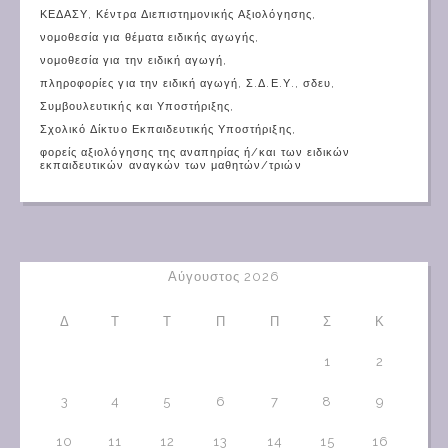
ΚΕΔΑΣΥ
,
Κέντρα Διεπιστημονικής Αξιολόγησης
,
νομοθεσία για θέματα ειδικής αγωγής
,
νομοθεσία για την ειδική αγωγή
,
πληροφορίες για την ειδική αγωγή
,
Σ.Δ.Ε.Υ.
,
σδευ
,
Συμβουλευτικής και Υποστήριξης
,
Σχολικό Δίκτυο Εκπαιδευτικής Υποστήριξης
,
φορείς αξιολόγησης της αναπηρίας ή/και των ειδικών
εκπαιδευτικών αναγκών των μαθητών/τριών
Αύγουστος 2026
Δ
Τ
Τ
Π
Π
Σ
Κ
1
2
3
4
5
6
7
8
9
10
11
12
13
14
15
16