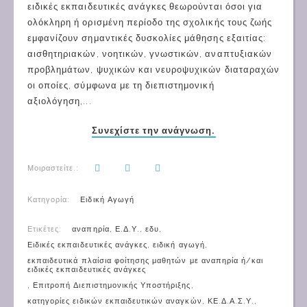
ειδικές εκπαιδευτικές ανάγκες θεωρούνται όσοι για
ολόκληρη ή ορισμένη περίοδο της σχολικής τους ζωής
εμφανίζουν σημαντικές δυσκολίες μάθησης εξαιτίας:
αισθητηριακών, νοητικών, γνωστικών, αναπτυξιακών
προβλημάτων, ψυχικών και νευροψυχικών διαταραχών
οι οποίες, σύμφωνα με τη διεπιστημονική
αξιολόγηση,...
Συνεχίστε την ανάγνωση.
Μοιραστείτε.:
Κατηγορία:
Ειδική Αγωγή
Ετικέτες:
αναπηρία
,
Ε.Δ.Υ.
,
εδυ
,
Ειδικές εκπαιδευτικές ανάγκες
,
ειδική αγωγή
,
εκπαιδευτικά πλαίσια φοίτησης μαθητών με αναπηρία ή/και
ειδικές εκπαιδευτικές ανάγκες
,
Επιτροπή Διεπιστημονικής Υποστήριξης
,
κατηγορίες ειδικών εκπαιδευτικών αναγκών
,
ΚΕ.Δ.Α.Σ.Υ.
,