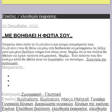
Ετικέτες / ελευθερία έκφρασης
22 Οκτωβρίου, 2022
…ΜΕ ΒΟΗΘΑΕΙ Η ΦΩΤΙΑ ΣΟΥ…
Λατρεύω τόσο πολύ τα illustrations και εκτιμώ απεριόριστα τους
illustrators που δε θέλω να μπω στη διαδικασία να μεταφράσω τις λέξεις
γιατί για μένα βγάζουν νόημα έτσι όπως είναι. Νομίζω ότι οι πιο πολλοί θα
ήθελαν να έχουν ταλέντο στη μουσική… Νομίζω… Ένα ταλέντο που δεν
κατέχω αλλά θα ήθελα είναι να ζωγραφίζω, να σκιτσάρω....
Συνεχίστε την
ανάγνωση.
Μοιραστείτε.:
Κατηγορία:
Ζωγραφική - Γλυπτική
Ετικέτες:
Illustrations
,
Illustrators
,
Marco Melgrati
,
Γυναίκα
,
Γυναικεία δύναμη
,
Δικαιώματα γυναικών
,
δύναμη της εικόνας
,
Εικόνα
,
Ελεύθερη βούληση
,
ελευθερία έκφρασης
,
ελευθερία