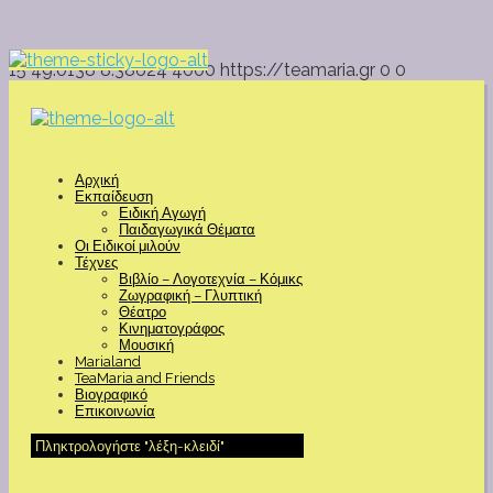
15
49.0138
8.38624
4000
https://teamaria.gr
0
0
Αρχική
Εκπαίδευση
Ειδική Αγωγή
Παιδαγωγικά Θέματα
Οι Ειδικοί μιλούν
Τέχνες
Βιβλίο – Λογοτεχνία – Κόμικς
Ζωγραφική – Γλυπτική
Θέατρο
Κινηματογράφος
Μουσική
Marialand
TeaMaria and Friends
Βιογραφικό
Επικοινωνία