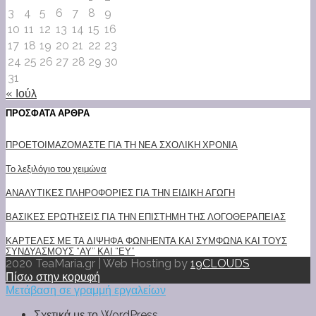
3
4
5
6
7
8
9
10
11
12
13
14
15
16
17
18
19
20
21
22
23
24
25
26
27
28
29
30
31
« Ιούλ
ΠΡΟΣΦΑΤΑ ΑΡΘΡΑ
ΠΡΟΕΤΟΙΜΑΖΟΜΑΣΤΕ ΓΙΑ ΤΗ ΝΕΑ ΣΧΟΛΙΚΗ ΧΡΟΝΙΑ
Το λεξιλόγιο του χειμώνα
ΑΝΑΛΥΤΙΚΕΣ ΠΛΗΡΟΦΟΡΙΕΣ ΓΙΑ ΤΗΝ ΕΙΔΙΚΗ ΑΓΩΓΗ
ΒΑΣΙΚΕΣ ΕΡΩΤΗΣΕΙΣ ΓΙΑ ΤΗΝ ΕΠΙΣΤΗΜΗ ΤΗΣ ΛΟΓΟΘΕΡΑΠΕΙΑΣ
ΚΑΡΤΕΛΕΣ ΜΕ ΤΑ ΔΙΨΗΦΑ ΦΩΝΗΕΝΤΑ ΚΑΙ ΣΥΜΦΩΝΑ ΚΑΙ ΤΟΥΣ
ΣΥΝΔΥΑΣΜΟΥΣ “ΑΥ” ΚΑΙ “ΕΥ”
2020 TeaMaria.gr | Web Hosting by
19CLOUDS
Πίσω στην κορυφή
Μετάβαση σε γραμμή εργαλείων
Σχετικά με το WordPress