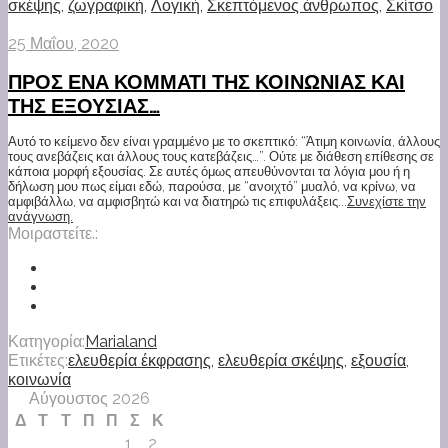
σκέψης
,
ζωγραφική
,
Λογική
,
Σκεπτόμενος άνθρωπος
,
Σκίτσο
25 Μαΐου, 2020
ΠΡΟΣ ΕΝΑ ΚΟΜΜΑΤΙ ΤΗΣ ΚΟΙΝΩΝΙΑΣ ΚΑΙ
ΤΗΣ ΕΞΟΥΣΙΑΣ…
Αυτό το κείμενο δεν είναι γραμμένο με το σκεπτικό: “Άτιμη κοινωνία, άλλους
τους ανεβάζεις και άλλους τους κατεβάζεις…”. Ούτε με διάθεση επίθεσης σε
κάποια μορφή εξουσίας. Σε αυτές όμως απευθύνονται τα λόγια μου ή η
δήλωση μου πως είμαι εδώ, παρούσα, με “ανοιχτό” μυαλό, να κρίνω, να
αμφιβάλλω, να αμφισβητώ και να διατηρώ τις επιφυλάξεις...
Συνεχίστε την
ανάγνωση.
Μοιραστείτε.:
Κατηγορία:
Marialand
Ετικέτες:
ελευθερία έκφρασης
,
ελευθερία σκέψης
,
εξουσία
,
κοινωνία
Αύγουστος 2026
Δ
Τ
Τ
Π
Π
Σ
Κ
1
2