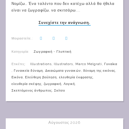
Νομίζω… Ένα ταλέντο που δεν κατέχω αλλά θα ήθελα
είναι να ζωγραφίζω, να σκιτσάρω....
Συνεχίστε την ανάγνωση.
Μοιραστείτε.:
Κατηγορία:
Ζωγραφική - Γλυπτική
Ετικέτες:
Illustrations
,
Illustrators
,
Marco Melgrati
,
Γυναίκα
,
Γυναικεία δύναμη
,
Δικαιώματα γυναικών
,
δύναμη της εικόνας
,
Εικόνα
,
Ελεύθερη βούληση
,
ελευθερία έκφρασης
,
ελευθερία σκέψης
,
ζωγραφική
,
Λογική
,
Σκεπτόμενος άνθρωπος
,
Σκίτσο
Αύγουστος 2026