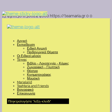
15
49.0138
8.38624
4000
https://teamaria.gr
0
0
Αρχική
Εκπαίδευση
Ειδική Αγωγή
Παιδαγωγικά Θέματα
Οι Ειδικοί μιλούν
Τέχνες
Βιβλίο – Λογοτεχνία – Κόμικς
Ζωγραφική – Γλυπτική
Θέατρο
Κινηματογράφος
Μουσική
Marialand
TeaMaria and Friends
Βιογραφικό
Επικοινωνία