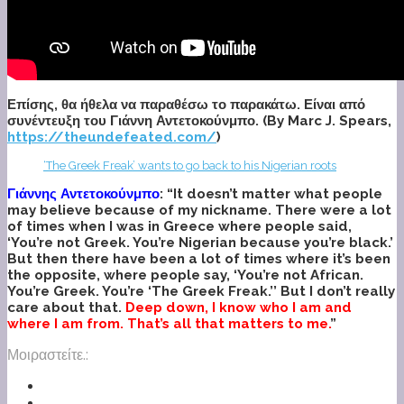
Επίσης, θα ήθελα να παραθέσω το παρακάτω. Είναι από
συνέντευξη του Γιάννη Αντετοκούνμπο. (
By Marc J. Spears,
https://theundefeated.com/
)
‘The Greek Freak’ wants to go back to his Nigerian roots
Γιάννης Αντετοκούνμπο
: “It doesn’t matter what people
may believe because of my nickname. There were a lot
of times when I was in Greece where people said,
‘You’re not Greek. You’re Nigerian because you’re black.’
But then there have been a lot of times where it’s been
the opposite, where people say, ‘You’re not African.
You’re Greek. You’re ‘The Greek Freak.’’ But I don’t really
care about that.
Deep down, I know who I am and
where I am from. That’s all that matters to me.
”
Μοιραστείτε.: