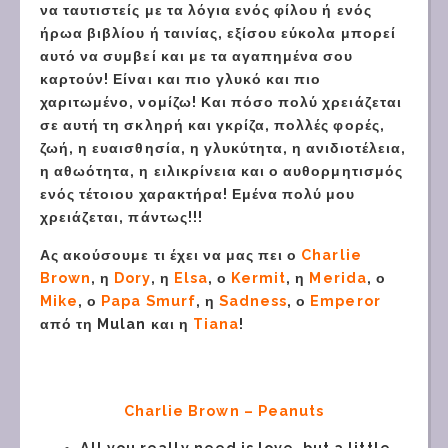
να ταυτιστείς με τα λόγια ενός φίλου ή ενός
ήρωα βιβλίου ή ταινίας, εξίσου εύκολα μπορεί
αυτό να συμβεί και με τα αγαπημένα σου
καρτούν! Είναι και πιο γλυκό και πιο
χαριτωμένο, νομίζω! Και πόσο πολύ χρειάζεται
σε αυτή τη σκληρή και γκρίζα, πολλές φορές,
ζωή, η ευαισθησία, η γλυκύτητα, η ανιδιοτέλεια,
η αθωότητα, η ειλικρίνεια και ο αυθορμητισμός
ενός τέτοιου χαρακτήρα! Εμένα πολύ μου
χρειάζεται, πάντως!!!
Ας ακούσουμε τι έχει να μας πει ο
Charlie
Brown
, η
Dory
, η
Elsa
, ο
Kermit
, η
Merida
, ο
Mike
, ο
Papa Smurf
, η
Sadness
, ο
Emperor
από τη Mulan και η
Tiana
!
Charlie Brown – Peanuts