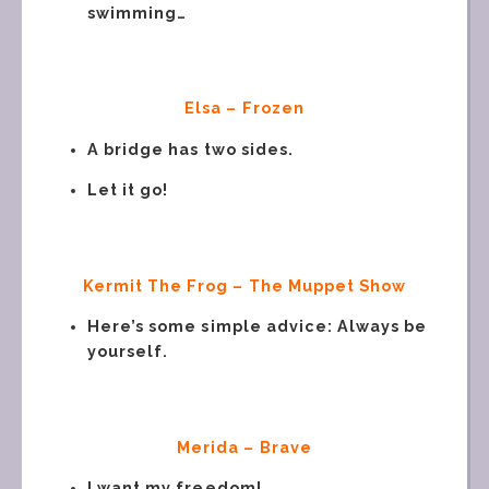
swimming…
Elsa – Frozen
A bridge has two sides.
Let it go!
Kermit The Frog – The Muppet Show
Here’s some simple advice: Always be
yourself.
Merida – Brave
I want my freedom!