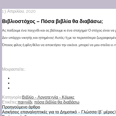
13 Απριλίου, 2020
Βιβλιοστόχος – Πόσα βιβλία θα διαβάσω;
Ας παίξουμε ένα παιχνίδι και ας βάλουμε κι ένα στοίχημα! Ο στόχος είναι να
Δεν υπάρχει νικητής και ηττημένος! Αυτός/ή με τα περισσότερα ζωγραφισμέν
Όποιος φίλος ή φίλη θέλει να αποκτήσει την εικόνα, μπορεί να μου στείλει e-m
Μοιραστείτε.:
Κατηγορία:
Βιβλίο - Λογοτεχνία - Κόμικς
Ετικέτες:
παιχνίδι
,
πόσα βιβλία θα διαβάσω
Προηγούμενο άρθρο
Ασκήσεις επαναληπτικές για το Δημοτικό – Γλώσσα (β΄ μέρος)