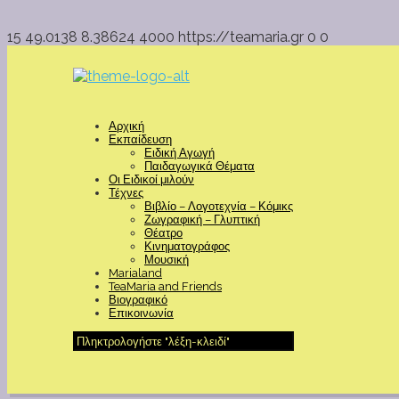
15
49.0138
8.38624
4000
https://teamaria.gr
0
0
Αρχική
Εκπαίδευση
Ειδική Αγωγή
Παιδαγωγικά Θέματα
Οι Ειδικοί μιλούν
Τέχνες
Βιβλίο – Λογοτεχνία – Κόμικς
Ζωγραφική – Γλυπτική
Θέατρο
Κινηματογράφος
Μουσική
Marialand
TeaMaria and Friends
Βιογραφικό
Επικοινωνία