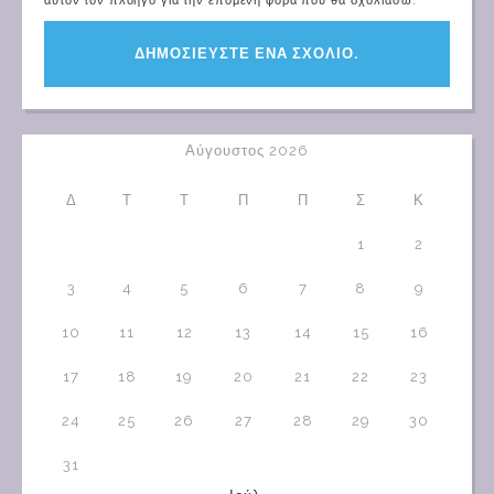
αυτόν τον πλοηγό για την επόμενη φορά που θα σχολιάσω.
Αύγουστος 2026
Δ
Τ
Τ
Π
Π
Σ
Κ
1
2
3
4
5
6
7
8
9
10
11
12
13
14
15
16
17
18
19
20
21
22
23
24
25
26
27
28
29
30
31