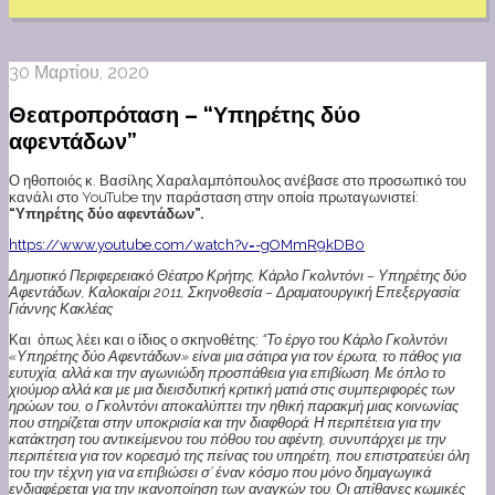
30 Μαρτίου, 2020
Θεατροπρόταση – “Υπηρέτης δύο
αφεντάδων”
Ο ηθοποιός κ. Βασίλης Χαραλαμπόπουλος ανέβασε στο προσωπικό του
κανάλι στο YouTube την παράσταση στην οποία πρωταγωνιστεί:
“Υπηρέτης δύο αφεντάδων”.
https://www.youtube.com/watch?v=-gOMmR9kDB0
Δημοτικό Περιφερειακό Θέατρο Κρήτης, Κάρλο Γκολντόνι – Υπηρέτης δύο
Αφεντάδων, Καλοκαίρι 2011, Σκηνοθεσία – Δραματουργική Επεξεργασία:
Γιάννης Κακλέας
Και όπως λέει και ο ίδιος ο σκηνοθέτης:
“Το έργο του Κάρλο Γκολντόνι
«Υπηρέτης δύο Αφεντάδων» είναι μια σάτιρα για τον έρωτα, το πάθος για
ευτυχία, αλλά και την αγωνιώδη προσπάθεια για επιβίωση. Με όπλο το
χιούμορ αλλά και με μια διεισδυτική κριτική ματιά στις συμπεριφορές των
ηρώων του, ο Γκολντόνι αποκαλύπτει την ηθική παρακμή μιας κοινωνίας
που στηρίζεται στην υποκρισία και την διαφθορά. Η περιπέτεια για την
κατάκτηση του αντικείμενου του πόθου του αφέντη, συνυπάρχει με την
περιπέτεια για τον κορεσμό της πείνας του υπηρέτη, που επιστρατεύει όλη
του την τέχνη για να επιβιώσει σ’ έναν κόσμο που μόνο δημαγωγικά
ενδιαφέρεται για την ικανοποίηση των αναγκών του. Οι απίθανες κωμικές