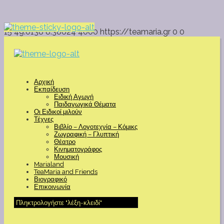
15
49.0138
8.38624
4000
https://teamaria.gr
0
0
Αρχική
Εκπαίδευση
Ειδική Αγωγή
Παιδαγωγικά Θέματα
Οι Ειδικοί μιλούν
Τέχνες
Βιβλίο – Λογοτεχνία – Κόμικς
Ζωγραφική – Γλυπτική
Θέατρο
Κινηματογράφος
Μουσική
Marialand
TeaMaria and Friends
Βιογραφικό
Επικοινωνία