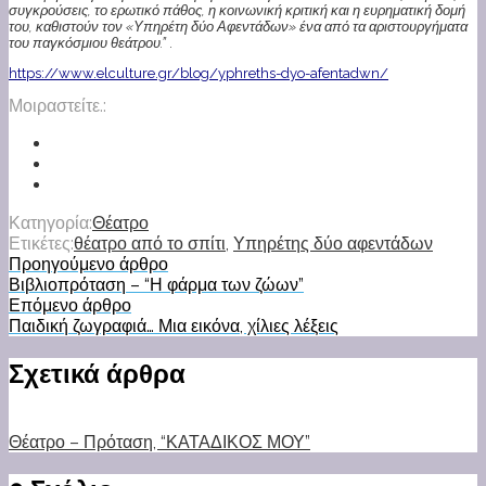
συγκρούσεις, το ερωτικό πάθος, η κοινωνική κριτική και η ευρηματική δομή
του, καθιστούν τον «Υπηρέτη δύο Αφεντάδων» ένα από τα αριστουργήματα
του παγκόσμιου θεάτρου.”
.
https://www.elculture.gr/blog/yphreths-dyo-afentadwn/
Μοιραστείτε.:
Κατηγορία:
Θέατρο
Ετικέτες:
θέατρο από το σπίτι
,
Υπηρέτης δύο αφεντάδων
Προηγούμενο άρθρο
Βιβλιοπρόταση – “Η φάρμα των ζώων”
Επόμενο άρθρο
Παιδική ζωγραφιά… Μια εικόνα, χίλιες λέξεις
Σχετικά άρθρα
Θέατρο – Πρόταση, “ΚΑΤΑΔΙΚΟΣ ΜΟΥ”