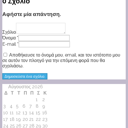
0 Σχόλιο
Αφήστε μία απάντηση.
Σχόλιο
Όνομα *
E-mail *
Αποθήκευσε το όνομά μου, email, και τον ιστότοπο μου
σε αυτόν τον πλοηγό για την επόμενη φορά που θα
σχολιάσω.
Αύγουστος 2026
Δ
Τ
Τ
Π
Π
Σ
Κ
1
2
3
4
5
6
7
8
9
10
11
12
13
14
15
16
17
18
19
20
21
22
23
24
25
26
27
28
29
30