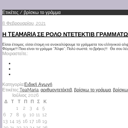
Ετικέτες / βρίσκω το γράμμα
8 Φεβρουαρίου, 2021
Η TEAMARIA ΣΕ ΡΟΛΟ ΝΤΕΤΕΚΤΙΒ ΓΡΑΜΜΑΤΩ
Είσαι έτοιμος, είσαι έτοιμη να ανακαλύψουμε τα γράμματα του ελληνικού αλφ
Φύγαμε!!! Ποιο είναι το γράμμα “Άλφα“; Πολύ σωστά, το βρήκες!!! Θα σου λέ
Μοιραστείτε.:
Κατηγορία:
Ειδική Αγωγή
Ετικέτες:
TeaMaria
,
αριθμοντετέκτιβ
,
βρίσκω το γράμμα
,
βρίσκω
Ιούλιος 2026
Δ
Τ
Τ
Π
Π
Σ
Κ
1
2
3
4
5
6
7
8
9
10
11
12
13
14
15
16
17
18
19
20
21
22
23
24
25
26