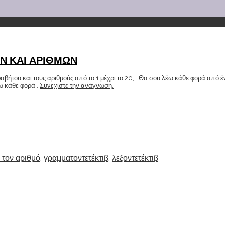
Ν ΚΑΙ ΑΡΙΘΜΩΝ
αβήτου και τους αριθμούς από το 1 μέχρι το 20; Θα σου λέω κάθε φορά από ένα 
ω κάθε φορά...
Συνεχίστε την ανάγνωση.
 τον αριθμό
,
γραμματοντετέκτιβ
,
λεξοντετέκτιβ