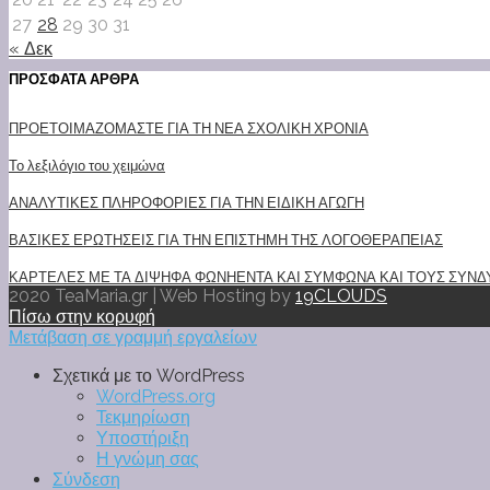
27
28
29
30
31
« Δεκ
ΠΡΟΣΦΑΤΑ ΑΡΘΡΑ
ΠΡΟΕΤΟΙΜΑΖΟΜΑΣΤΕ ΓΙΑ ΤΗ ΝΕΑ ΣΧΟΛΙΚΗ ΧΡΟΝΙΑ
Το λεξιλόγιο του χειμώνα
ΑΝΑΛΥΤΙΚΕΣ ΠΛΗΡΟΦΟΡΙΕΣ ΓΙΑ ΤΗΝ ΕΙΔΙΚΗ ΑΓΩΓΗ
ΒΑΣΙΚΕΣ ΕΡΩΤΗΣΕΙΣ ΓΙΑ ΤΗΝ ΕΠΙΣΤΗΜΗ ΤΗΣ ΛΟΓΟΘΕΡΑΠΕΙΑΣ
ΚΑΡΤΕΛΕΣ ΜΕ ΤΑ ΔΙΨΗΦΑ ΦΩΝΗΕΝΤΑ ΚΑΙ ΣΥΜΦΩΝΑ ΚΑΙ ΤΟΥΣ ΣΥΝΔΥ
2020 TeaMaria.gr | Web Hosting by
19CLOUDS
Πίσω στην κορυφή
Μετάβαση σε γραμμή εργαλείων
Σχετικά με το WordPress
WordPress.org
Τεκμηρίωση
Υποστήριξη
Η γνώμη σας
Σύνδεση