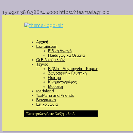
15
49.0138
8.38624
4000
https://teamaria.gr
0
0
Αρχική
Εκπαίδευση
Ειδική Αγωγή
Παιδαγωγικά Θέματα
Οι Ειδικοί μιλούν
Τέχνες
Βιβλίο – Λογοτεχνία – Κόμικς
Ζωγραφική – Γλυπτική
Θέατρο
Κινηματογράφος
Μουσική
Marialand
TeaMaria and Friends
Βιογραφικό
Επικοινωνία