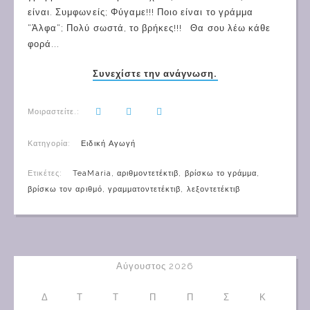
είναι. Συμφωνείς; Φύγαμε!!! Ποιο είναι το γράμμα
“Άλφα“; Πολύ σωστά, το βρήκες!!! Θα σου λέω κάθε
φορά...
Συνεχίστε την ανάγνωση.
Μοιραστείτε.:
Κατηγορία:
Ειδική Αγωγή
Ετικέτες:
TeaMaria
,
αριθμοντετέκτιβ
,
βρίσκω το γράμμα
,
βρίσκω τον αριθμό
,
γραμματοντετέκτιβ
,
λεξοντετέκτιβ
Αύγουστος 2026
Δ
Τ
Τ
Π
Π
Σ
Κ