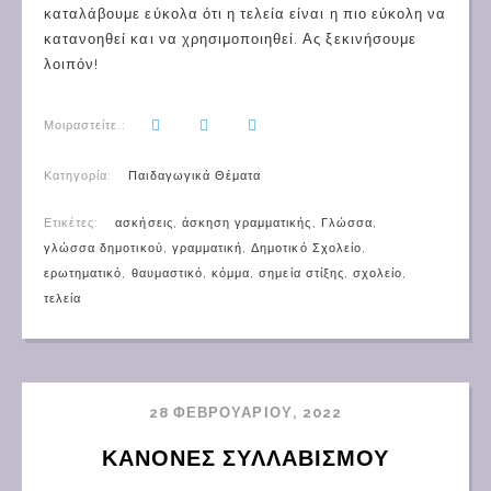
καταλάβουμε εύκολα ότι η τελεία είναι η πιο εύκολη να
κατανοηθεί και να χρησιμοποιηθεί. Ας ξεκινήσουμε
λοιπόν!
Μοιραστείτε.:
Κατηγορία:
Παιδαγωγικά Θέματα
Ετικέτες:
ασκήσεις
,
άσκηση γραμματικής
,
Γλώσσα
,
γλώσσα δημοτικού
,
γραμματική
,
Δημοτικό Σχολείο
,
ερωτηματικό
,
θαυμαστικό
,
κόμμα
,
σημεία στίξης
,
σχολείο
,
τελεία
28 ΦΕΒΡΟΥΑΡΊΟΥ, 2022
ΚΑΝΟΝΕΣ ΣΥΛΛΑΒΙΣΜΟΥ