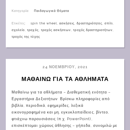
Κατηγορία:
Παιδαγωγικά Θέματα
Ετικέτες:
spin the wheel
,
ασκήσεις
,
δραστηριότητες
,
σπίτι
,
σχολείο
,
τροχός
,
τροχός ασκήσεων
,
τροχός δραστηριοτήτων
,
τροχός της τύχης
24 ΝΟΕΜΒΡΊΟΥ, 2021
ΜΑΘΑΙΝΩ ΓΙΑ ΤΑ ΑΘΛΗΜΑΤΑ
Μαθαίνω για τα αθλήματα – Διαθεματική ενότητα –
Εργαστήρια Δεξιοτήτων Βρίσκω πληροφορίες από
βιβλία, περιοδικά, εφημερίδες, λεξικά
εικονογραφημένα και μη, εγκυκλοπαίδειες, βίντεο,
φτιάχνω παρουσιάσεις (π.χ. PowerPoint),
επισκέπτομαι χώρους άθλησης – γήπεδα, συνομιλώ με