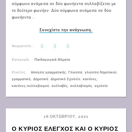
σύμφωνο ανάμεσα σε δύο φωνήεντα συλλαβίζεται με
το δεύτερο φωνήεν. Δύο σύμφωνα ανάμεσα σε δύο
φωνήεντα...
Συνεχίστε την ανάγνωση.
Μοιραστείτε.:
Κατηγορία:
Παιδαγωγικά Θέματα
Ετικέτες:
άσκηση γραμματικής
,
Γλώσσα
,
γλώσσα δημοτικού
,
γραμματική
,
Δημοτικό
,
Δημοτικό Σχολείο
,
κανόνες
,
κανόνες συλλαβισμού
,
συλλαβές
,
συλλαβισμός
,
σχολείο
18 ΟΚΤΩΒΡΊΟΥ, 2021
Ο ΚΥΡΙΟΣ ΕΛΕΓΧΟΣ ΚΑΙ Ο ΚΥΡΙΟΣ 