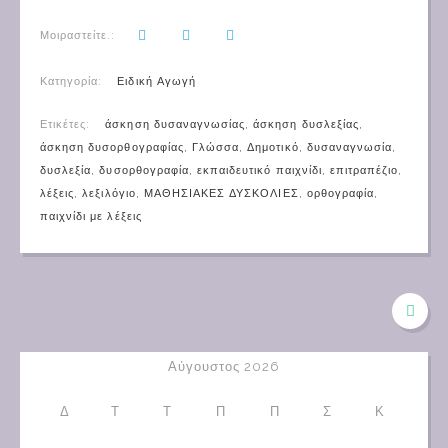
Μοιραστείτε.:
Κατηγορία:
Ειδική Αγωγή
Ετικέτες:
άσκηση δυσαναγνωσίας
,
άσκηση δυσλεξίας
,
άσκηση δυσορθογραφίας
,
Γλώσσα
,
Δημοτικό
,
δυσαναγνωσία
,
δυσλεξία
,
δυσορθογραφία
,
εκπαιδευτικό παιχνίδι
,
επιτραπέζιο
,
λέξεις
,
λεξιλόγιο
,
ΜΑΘΗΣΙΑΚΕΣ ΔΥΣΚΟΛΙΕΣ
,
ορθογραφία
,
παιχνίδι με λέξεις
Αύγουστος 2026
Δ
Τ
Τ
Π
Π
Σ
Κ