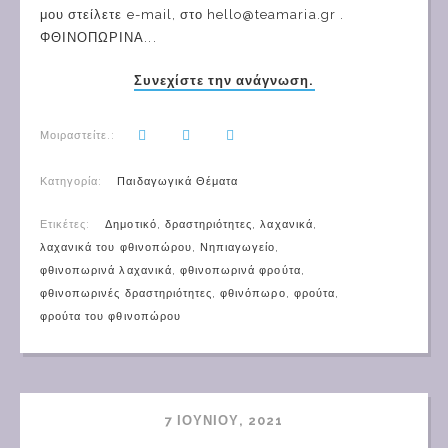
μου στείλετε e-mail, στο hello@teamaria.gr .
ΦΘΙΝΟΠΩΡΙΝΑ...
Συνεχίστε την ανάγνωση.
Μοιραστείτε.:
Κατηγορία:
Παιδαγωγικά Θέματα
Ετικέτες:
Δημοτικό
,
δραστηριότητες
,
λαχανικά
,
λαχανικά του φθινοπώρου
,
Νηπιαγωγείο
,
φθινοπωρινά λαχανικά
,
φθινοπωρινά φρούτα
,
φθινοπωρινές δραστηριότητες
,
φθινόπωρο
,
φρούτα
,
φρούτα του φθινοπώρου
7 ΙΟΥΝΊΟΥ, 2021