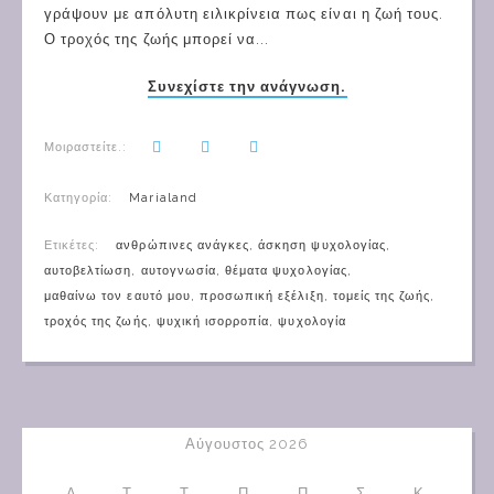
γράψουν με απόλυτη ειλικρίνεια πως είναι η ζωή τους.
Ο τροχός της ζωής μπορεί να...
Συνεχίστε την ανάγνωση.
Μοιραστείτε.:
Κατηγορία:
Marialand
Ετικέτες:
ανθρώπινες ανάγκες
,
άσκηση ψυχολογίας
,
αυτοβελτίωση
,
αυτογνωσία
,
θέματα ψυχολογίας
,
μαθαίνω τον εαυτό μου
,
προσωπική εξέλιξη
,
τομείς της ζωής
,
τροχός της ζωής
,
ψυχική ισορροπία
,
ψυχολογία
Αύγουστος 2026
Δ
Τ
Τ
Π
Π
Σ
Κ