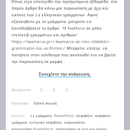
Όπως είχα υποσχεθεί την προηγούμενη εβδομάδα, στο
παρόν άρθρο θα κάνω μία παρουσίαση με ήχο και
εικόνες των 24 ελληνικών γραμμάτων. Αφού
εξασκηθείτε με τα γράμματα, μπορείτε να
ξαναδιαβάσετε το άρθρο: “Η TeaMaria σε ρόλο
ντετέκτιβ γραμμάτων και αριθμών”.
https://teamaria.gr/i-teamaria-se-rolo-ntetektiv-
grammaton-kai-arithmon/ Μπορείτε, επίσης, να
πατήσετε στον σύνδεσμο που ακολουθεί και να βρείτε
την παρουσίαση σε μορφή...
Συνεχίστε την ανάγνωση.
Μοιραστείτε.:
Κατηγορία:
Ειδική Αγωγή
Ετικέτες:
24 γράμματα
,
PowerPoint
,
αλφαβήτα
,
αλφάβητο
,
γράμματα
,
ελληνικό αλφάβητο
,
παρουσίαση
,
παρουσίαση PowerPoint
,
παρουσίαση με ήχο και εικόνα