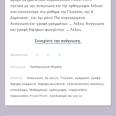
σχετικά με την ανάγνωση και την ορθογραφία λέξεων
που συναντούμε στο μάθημα της Γλώσσας της Α’
Δημοτικού… και όχι μόνο! Πιο συγκεκριμένα:
Ανάγνωση και γραφή γραμμάτων → Λέξεις Ανάγνωση
και γραφή δίψηφων φωνηέντων → Λέξεις...
Συνεχίστε την ανάγνωση.
Μοιραστείτε.:
Κατηγορία:
Παιδαγωγικά Θέματα
Ετικέτες:
ανάγνωση
,
αυ και ευ
,
Γλώσσα
,
γράμματα
,
γραφή
,
δίψηφα σύμφωνα
,
δίψηφα φωνήεντα
,
επαναληπτικές ασκήσεις
,
επανάληψη
,
Μαθηματικά
,
ορθογραφία
,
παρουσίαση
,
παρουσίαση PowerPoint
,
συνδυασμοί αυ και ευ