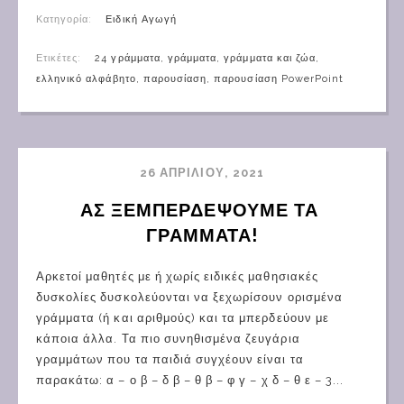
Κατηγορία:
Ειδική Αγωγή
Ετικέτες:
24 γράμματα
,
γράμματα
,
γράμματα και ζώα
,
ελληνικό αλφάβητο
,
παρουσίαση
,
παρουσίαση PowerPoint
26 ΑΠΡΙΛΊΟΥ, 2021
ΑΣ ΞΕΜΠΕΡΔΕΨΟΥΜΕ ΤΑ 
ΓΡΑΜΜΑΤΑ!
Αρκετοί μαθητές με ή χωρίς ειδικές μαθησιακές
δυσκολίες δυσκολεύονται να ξεχωρίσουν ορισμένα
γράμματα (ή και αριθμούς) και τα μπερδεύουν με
κάποια άλλα. Τα πιο συνηθισμένα ζευγάρια
γραμμάτων που τα παιδιά συγχέουν είναι τα
παρακάτω: α – ο β – δ β – θ β – φ γ – χ δ – θ ε – 3...