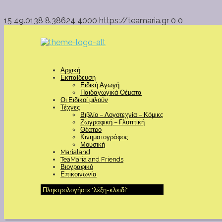
15
49.0138
8.38624
4000
https://teamaria.gr
0
0
Αρχική
Εκπαίδευση
Ειδική Αγωγή
Παιδαγωγικά Θέματα
Οι Ειδικοί μιλούν
Τέχνες
Βιβλίο – Λογοτεχνία – Κόμικς
Ζωγραφική – Γλυπτική
Θέατρο
Κινηματογράφος
Μουσική
Marialand
TeaMaria and Friends
Βιογραφικό
Επικοινωνία