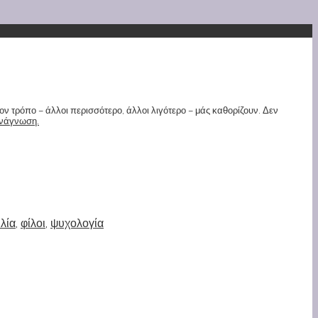
ιον τρόπο – άλλοι περισσότερο, άλλοι λιγότερο – μάς καθορίζουν. Δεν
ανάγνωση.
ιλία
,
φίλοι
,
ψυχολογία