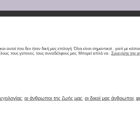
ι αυτοί που δεν ήταν δική μας επιλογή. Όλοι είναι σημαντικοί… γιατί με κάπο
λους, τους γείτονες, τους συναδέλφους μας. Μπορεί απλά να...
Συνεχίστε την 
υχολογίας
,
οι άνθρωποι της ζωής μας
,
οι δικοί μας άνθρωποι
,
φ