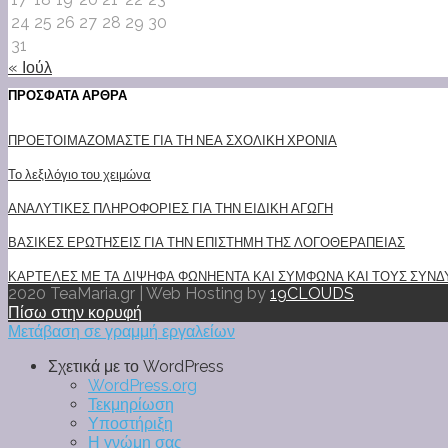
24
25
26
27
28
29
30
31
« Ιούλ
ΠΡΟΣΦΑΤΑ ΑΡΘΡΑ
ΠΡΟΕΤΟΙΜΑΖΟΜΑΣΤΕ ΓΙΑ ΤΗ ΝΕΑ ΣΧΟΛΙΚΗ ΧΡΟΝΙΑ
Το λεξιλόγιο του χειμώνα
ΑΝΑΛΥΤΙΚΕΣ ΠΛΗΡΟΦΟΡΙΕΣ ΓΙΑ ΤΗΝ ΕΙΔΙΚΗ ΑΓΩΓΗ
ΒΑΣΙΚΕΣ ΕΡΩΤΗΣΕΙΣ ΓΙΑ ΤΗΝ ΕΠΙΣΤΗΜΗ ΤΗΣ ΛΟΓΟΘΕΡΑΠΕΙΑΣ
ΚΑΡΤΕΛΕΣ ΜΕ ΤΑ ΔΙΨΗΦΑ ΦΩΝΗΕΝΤΑ ΚΑΙ ΣΥΜΦΩΝΑ ΚΑΙ ΤΟΥΣ ΣΥΝΔΥ
2020 TeaMaria.gr | Web Hosting by
19CLOUDS
Πίσω στην κορυφή
Μετάβαση σε γραμμή εργαλείων
Σχετικά με το WordPress
WordPress.org
Τεκμηρίωση
Υποστήριξη
Η γνώμη σας