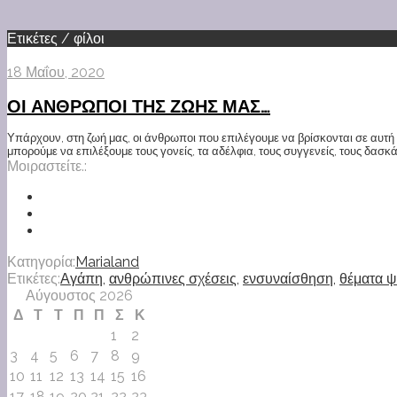
Ετικέτες / φίλοι
18 Μαΐου, 2020
ΟΙ ΑΝΘΡΩΠΟΙ ΤΗΣ ΖΩΗΣ ΜΑΣ…
Υπάρχουν, στη ζωή μας, οι άνθρωποι που επιλέγουμε να βρίσκονται σε αυτή κα
μπορούμε να επιλέξουμε τους γονείς, τα αδέλφια, τους συγγενείς, τους δασκά
Μοιραστείτε.:
Κατηγορία:
Marialand
Ετικέτες:
Αγάπη
,
ανθρώπινες σχέσεις
,
ενσυναίσθηση
,
θέματα ψ
Αύγουστος 2026
Δ
Τ
Τ
Π
Π
Σ
Κ
1
2
3
4
5
6
7
8
9
10
11
12
13
14
15
16
17
18
19
20
21
22
23