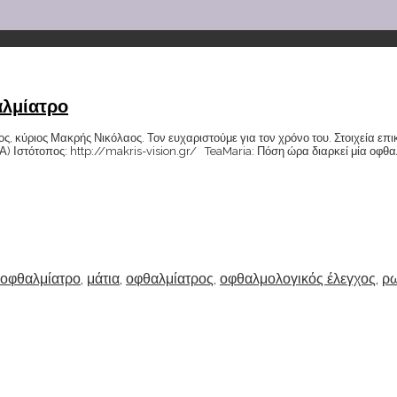
αλμίατρο
ς, κύριος Μακρής Νικόλαος. Τον ευχαριστούμε για τον χρόνο του. Στοιχεία επ
Ιστότοπος: http://makris-vision.gr/ TeaMaria: Πόση ώρα διαρκεί μία οφθαλμο
 οφθαλμίατρο
,
μάτια
,
οφθαλμίατρος
,
οφθαλμολογικός έλεγχος
,
ρω