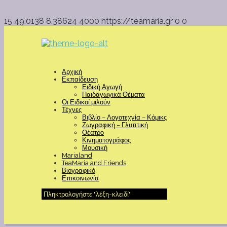
15
49.0138
8.38624
4000
https://teamaria.gr
0
0
Αρχική
Εκπαίδευση
Ειδική Αγωγή
Παιδαγωγικά Θέματα
Οι Ειδικοί μιλούν
Τέχνες
Βιβλίο – Λογοτεχνία – Κόμικς
Ζωγραφική – Γλυπτική
Θέατρο
Κινηματογράφος
Μουσική
Marialand
TeaMaria and Friends
Βιογραφικό
Επικοινωνία