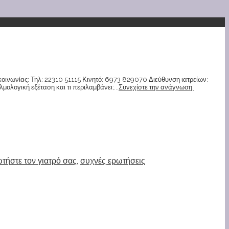
ικοινωνίας: Τηλ: 22310 51115 Κινητό: 6973 829070 Διεύθυνση ιατρείων:
λογική εξέταση και τι περιλαμβάνει;...
Συνεχίστε την ανάγνωση.
τήστε τον γιατρό σας
,
συχνές ερωτήσεις