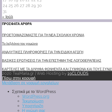
24
25
26
27
28
29
30
31
« Ιούλ
ΠΡΟΣΦΑΤΑ ΑΡΘΡΑ
ΠΡΟΕΤΟΙΜΑΖΟΜΑΣΤΕ ΓΙΑ ΤΗ ΝΕΑ ΣΧΟΛΙΚΗ ΧΡΟΝΙΑ
Το λεξιλόγιο του χειμώνα
ΑΝΑΛΥΤΙΚΕΣ ΠΛΗΡΟΦΟΡΙΕΣ ΓΙΑ ΤΗΝ ΕΙΔΙΚΗ ΑΓΩΓΗ
ΒΑΣΙΚΕΣ ΕΡΩΤΗΣΕΙΣ ΓΙΑ ΤΗΝ ΕΠΙΣΤΗΜΗ ΤΗΣ ΛΟΓΟΘΕΡΑΠΕΙΑΣ
ΚΑΡΤΕΛΕΣ ΜΕ ΤΑ ΔΙΨΗΦΑ ΦΩΝΗΕΝΤΑ ΚΑΙ ΣΥΜΦΩΝΑ ΚΑΙ ΤΟΥΣ ΣΥΝΔΥ
2020 TeaMaria.gr | Web Hosting by
19CLOUDS
Πίσω στην κορυφή
Μετάβαση σε γραμμή εργαλείων
Σχετικά με το WordPress
WordPress.org
Τεκμηρίωση
Υποστήριξη
Η γνώμη σας