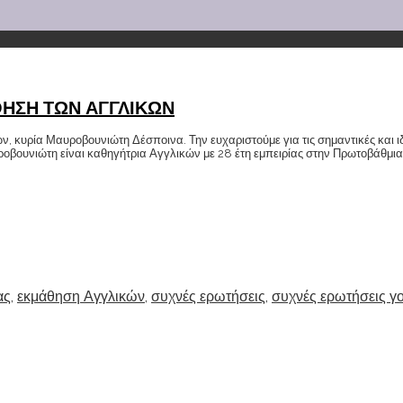
ΘΗΣΗ ΤΩΝ ΑΓΓΛΙΚΩΝ
, κυρία Μαυροβουνιώτη Δέσποινα. Την ευχαριστούμε για τις σημαντικές και ιδ
υροβουνιώτη είναι καθηγήτρια Αγγλικών με 28 έτη εμπειρίας στην Πρωτοβάθμι
ας
,
εκμάθηση Αγγλικών
,
συχνές ερωτήσεις
,
συχνές ερωτήσεις γ