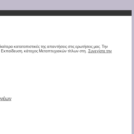
ιαίτερα κατατοπιστικές της απαντήσεις στις ερωτήσεις μας. Την
α Εκπαίδευση, κάτοχος Μεταπτυχιακών τίτλων στη...
Συνεχίστε την
ονέων