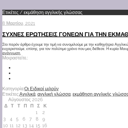
Ετικέτες / εκμάθηση αγγλικής γλώσσας
8 Μαρτίου, 2021
ΣΥΧΝΕΣ ΕΡΩΤΗΣΕΙΣ ΓΟΝΕΩΝ ΓΙΑ ΤΗΝ ΕΚΜΑ
Στο παρόν άρθρο έχουμε την τιμή να συνομιλούμε με την καθηγήτρια Αγγλικών
ευχαριστούμε, επίσης, για τον πολύτιμο χρόνο που μας διέθεσε. Η κυρία Μα
ανάγνωση.
Μοιραστείτε.:
Κατηγορία:
Οι Ειδικοί μιλούν
Ετικέτες:
Αγγλικά
,
αγγλική γλώσσα
,
εκμάθηση αγγλικής γλώσσ
Αύγουστος 2026
Δ
Τ
Τ
Π
Π
Σ
Κ
1
2
3
4
5
6
7
8
9
10
11
12
13
14
15
16