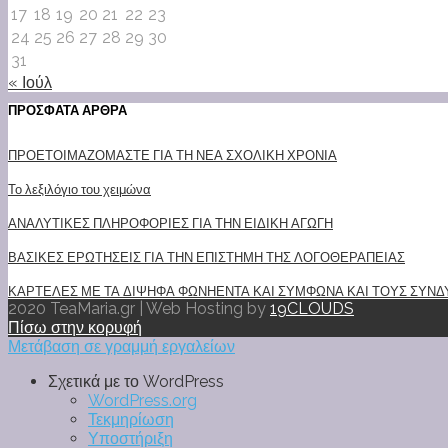
17
18
19
20
21
22
23
24
25
26
27
28
29
30
31
« Ιούλ
ΠΡΟΣΦΑΤΑ ΑΡΘΡΑ
ΠΡΟΕΤΟΙΜΑΖΟΜΑΣΤΕ ΓΙΑ ΤΗ ΝΕΑ ΣΧΟΛΙΚΗ ΧΡΟΝΙΑ
Το λεξιλόγιο του χειμώνα
ΑΝΑΛΥΤΙΚΕΣ ΠΛΗΡΟΦΟΡΙΕΣ ΓΙΑ ΤΗΝ ΕΙΔΙΚΗ ΑΓΩΓΗ
ΒΑΣΙΚΕΣ ΕΡΩΤΗΣΕΙΣ ΓΙΑ ΤΗΝ ΕΠΙΣΤΗΜΗ ΤΗΣ ΛΟΓΟΘΕΡΑΠΕΙΑΣ
ΚΑΡΤΕΛΕΣ ΜΕ ΤΑ ΔΙΨΗΦΑ ΦΩΝΗΕΝΤΑ ΚΑΙ ΣΥΜΦΩΝΑ ΚΑΙ ΤΟΥΣ ΣΥΝΔΥ
2020 TeaMaria.gr | Web Hosting by
19CLOUDS
Πίσω στην κορυφή
Μετάβαση σε γραμμή εργαλείων
Σχετικά με το WordPress
WordPress.org
Τεκμηρίωση
Υποστήριξη