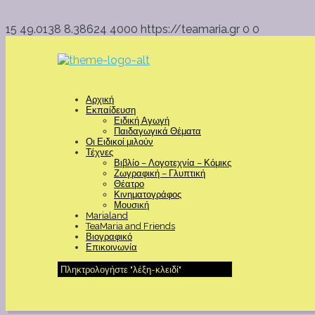
15
49.0138
8.38624
4000
https://teamaria.gr
0
0
Αρχική
Εκπαίδευση
Ειδική Αγωγή
Παιδαγωγικά Θέματα
Οι Ειδικοί μιλούν
Τέχνες
Βιβλίο – Λογοτεχνία – Κόμικς
Ζωγραφική – Γλυπτική
Θέατρο
Κινηματογράφος
Μουσική
Marialand
TeaMaria and Friends
Βιογραφικό
Επικοινωνία