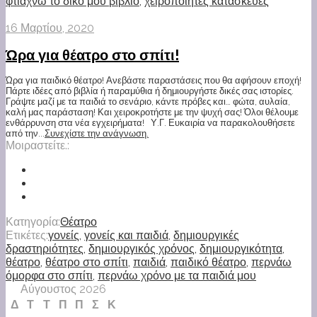
φτιάχνω το δικό μου βιβλίο
,
χειροποίητες κατασκευές
16 Μαρτίου, 2020
Ώρα για θέατρο στο σπίτι!
Ώρα για παιδικό θέατρο! Ανεβάστε παραστάσεις που θα αφήσουν εποχή!
Πάρτε ιδέες από βιβλία ή παραμύθια ή δημιουργήστε δικές σας ιστορίες.
Γράψτε μαζί με τα παιδιά το σενάριο, κάντε πρόβες και… φώτα, αυλαία,
καλή μας παράσταση! Και χειροκροτήστε με την ψυχή σας! Όλοι θέλουμε
ενθάρρυνση στα νέα εγχειρήματα! Υ.Γ. Ευκαιρία να παρακολουθήσετε
από την...
Συνεχίστε την ανάγνωση.
Μοιραστείτε.:
Κατηγορία:
Θέατρο
Ετικέτες:
γονείς
,
γονείς και παιδιά
,
δημιουργικές
δραστηριότητες
,
δημιουργικός χρόνος
,
δημιουργικότητα
,
θέατρο
,
θέατρο στο σπίτι
,
παιδιά
,
παιδικό θέατρο
,
περνάω
όμορφα στο σπίτι
,
περνάω χρόνο με τα παιδιά μου
Αύγουστος 2026
Δ
Τ
Τ
Π
Π
Σ
Κ