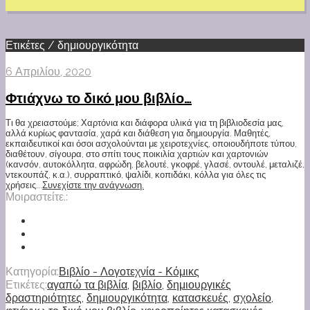
Ετικέτες / δημιουργικότητα
6 Απριλίου, 2020
Φτιάχνω το δικό μου βιβλίο…
Τι θα χρειαστούμε; Χαρτόνια και διάφορα υλικά για τη βιβλιοδεσία μας,
αλλά κυρίως φαντασία, χαρά και διάθεση για δημιουργία. Μαθητές,
εκπαιδευτικοί και όσοι ασχολούνται με χειροτεχνίες, οποιουδήποτε τύπου,
διαθέτουν, σίγουρα, στο σπίτι τους ποικιλία χαρτιών και χαρτονιών
(κανσόν, αυτοκόλλητα, αφρώδη, βελουτέ, γκοφρέ, γλασέ, οντουλέ, μεταλιζέ,
ντεκουπάζ, κ.α.), συρραπτικό, ψαλίδι, κοπιδάκι, κόλλα για όλες τις
χρήσεις...
Συνεχίστε την ανάγνωση.
Μοιραστείτε.:
Κατηγορία:
Βιβλίο - Λογοτεχνία - Κόμικς
Ετικέτες:
αγαπώ τα βιβλία
,
βιβλίο
,
δημιουργικές
δραστηριότητες
,
δημιουργικότητα
,
κατασκευές
,
σχολείο
,