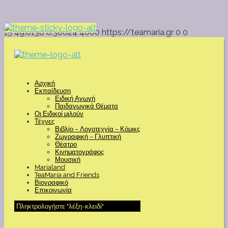
15
49.0138
8.38624
4000
https://teamaria.gr
0
0
Αρχική
Εκπαίδευση
Ειδική Αγωγή
Παιδαγωγικά Θέματα
Οι Ειδικοί μιλούν
Τέχνες
Βιβλίο – Λογοτεχνία – Κόμικς
Ζωγραφική – Γλυπτική
Θέατρο
Κινηματογράφος
Μουσική
Marialand
TeaMaria and Friends
Βιογραφικό
Επικοινωνία