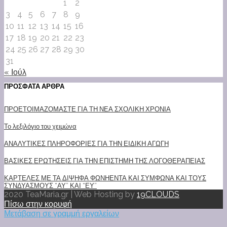
1
2
3
4
5
6
7
8
9
10
11
12
13
14
15
16
17
18
19
20
21
22
23
24
25
26
27
28
29
30
31
« Ιούλ
ΠΡΟΣΦΑΤΑ ΑΡΘΡΑ
ΠΡΟΕΤΟΙΜΑΖΟΜΑΣΤΕ ΓΙΑ ΤΗ ΝΕΑ ΣΧΟΛΙΚΗ ΧΡΟΝΙΑ
Το λεξιλόγιο του χειμώνα
ΑΝΑΛΥΤΙΚΕΣ ΠΛΗΡΟΦΟΡΙΕΣ ΓΙΑ ΤΗΝ ΕΙΔΙΚΗ ΑΓΩΓΗ
ΒΑΣΙΚΕΣ ΕΡΩΤΗΣΕΙΣ ΓΙΑ ΤΗΝ ΕΠΙΣΤΗΜΗ ΤΗΣ ΛΟΓΟΘΕΡΑΠΕΙΑΣ
ΚΑΡΤΕΛΕΣ ΜΕ ΤΑ ΔΙΨΗΦΑ ΦΩΝΗΕΝΤΑ ΚΑΙ ΣΥΜΦΩΝΑ ΚΑΙ ΤΟΥΣ
ΣΥΝΔΥΑΣΜΟΥΣ “ΑΥ” ΚΑΙ “ΕΥ”
2020 TeaMaria.gr | Web Hosting by
19CLOUDS
Πίσω στην κορυφή
Μετάβαση σε γραμμή εργαλείων