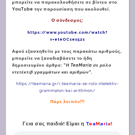
μπορείτε να παρακολουθήσετε σε βίντεο στο
YouTube την παρουσίαση που ακολουθεί.
Ο σύνδεσμος:
https://www.youtube.com/watch?
v=eteOCses52s
Αφού εξασκηθείτε με τους παρακάτω αριθμούς,
μπορείτε να ξαναδιαβάσετε το ήδη
δημοσιευμένο άρθρο: “
Η TeaMaria σε ρόλο
ντετέκτιβ γραμμάτων και αριθμών
“.
https://teamaria.gr/i-teamaria-se-rolo-ntetektiv-
grammaton-kai-arithmon/
Πάμε λοιπόν!!!
Γεια σας παιδιά! Είμαι η
T
e
a
M
a
r
i
a
!