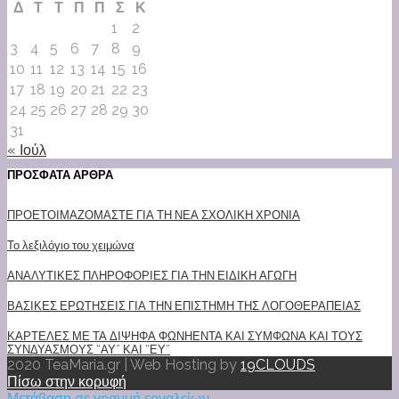
Δ
Τ
Τ
Π
Π
Σ
Κ
1
2
3
4
5
6
7
8
9
10
11
12
13
14
15
16
17
18
19
20
21
22
23
24
25
26
27
28
29
30
31
« Ιούλ
ΠΡΟΣΦΑΤΑ ΑΡΘΡΑ
ΠΡΟΕΤΟΙΜΑΖΟΜΑΣΤΕ ΓΙΑ ΤΗ ΝΕΑ ΣΧΟΛΙΚΗ ΧΡΟΝΙΑ
Το λεξιλόγιο του χειμώνα
ΑΝΑΛΥΤΙΚΕΣ ΠΛΗΡΟΦΟΡΙΕΣ ΓΙΑ ΤΗΝ ΕΙΔΙΚΗ ΑΓΩΓΗ
ΒΑΣΙΚΕΣ ΕΡΩΤΗΣΕΙΣ ΓΙΑ ΤΗΝ ΕΠΙΣΤΗΜΗ ΤΗΣ ΛΟΓΟΘΕΡΑΠΕΙΑΣ
ΚΑΡΤΕΛΕΣ ΜΕ ΤΑ ΔΙΨΗΦΑ ΦΩΝΗΕΝΤΑ ΚΑΙ ΣΥΜΦΩΝΑ ΚΑΙ ΤΟΥΣ
ΣΥΝΔΥΑΣΜΟΥΣ “ΑΥ” ΚΑΙ “ΕΥ”
2020 TeaMaria.gr | Web Hosting by
19CLOUDS
Πίσω στην κορυφή
Μετάβαση σε γραμμή εργαλείων