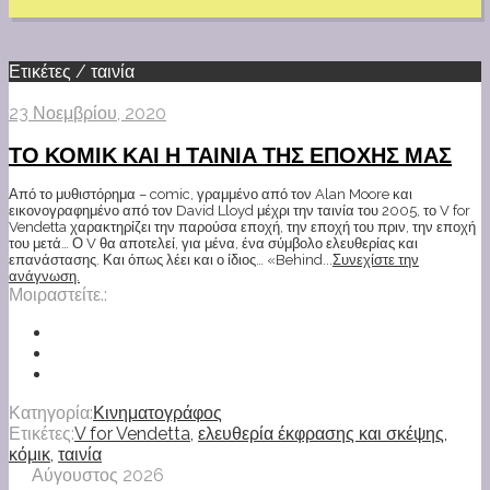
Ετικέτες / ταινία
23 Νοεμβρίου, 2020
ΤΟ ΚΟΜΙΚ ΚΑΙ Η ΤΑΙΝΙΑ ΤΗΣ ΕΠΟΧΗΣ ΜΑΣ
Από το μυθιστόρημα – comic, γραμμένο από τον Alan Moore και
εικονογραφημένο από τον David Lloyd μέχρι την ταινία του 2005, το V for
Vendetta χαρακτηρίζει την παρούσα εποχή, την εποχή του πριν, την εποχή
του μετά… Ο V θα αποτελεί, για μένα, ένα σύμβολο ελευθερίας και
επανάστασης. Και όπως λέει και ο ίδιος… «Behind...
Συνεχίστε την
ανάγνωση.
Μοιραστείτε.:
Κατηγορία:
Κινηματογράφος
Ετικέτες:
V for Vendetta
,
ελευθερία έκφρασης και σκέψης
,
κόμικ
,
ταινία
Αύγουστος 2026