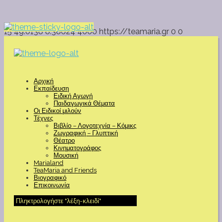
15
49.0138
8.38624
4000
https://teamaria.gr
0
0
Αρχική
Εκπαίδευση
Ειδική Αγωγή
Παιδαγωγικά Θέματα
Οι Ειδικοί μιλούν
Τέχνες
Βιβλίο – Λογοτεχνία – Κόμικς
Ζωγραφική – Γλυπτική
Θέατρο
Κινηματογράφος
Μουσική
Marialand
TeaMaria and Friends
Βιογραφικό
Επικοινωνία