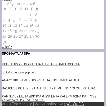
Αύγουστος 2026
Δ
Τ
Τ
Π
Π
Σ
Κ
1
2
3
4
5
6
7
8
9
10
11
12
13
14
15
16
17
18
19
20
21
22
23
24
25
26
27
28
29
30
31
« Ιούλ
ΠΡΟΣΦΑΤΑ ΑΡΘΡΑ
ΠΡΟΕΤΟΙΜΑΖΟΜΑΣΤΕ ΓΙΑ ΤΗ ΝΕΑ ΣΧΟΛΙΚΗ ΧΡΟΝΙΑ
Το λεξιλόγιο του χειμώνα
ΑΝΑΛΥΤΙΚΕΣ ΠΛΗΡΟΦΟΡΙΕΣ ΓΙΑ ΤΗΝ ΕΙΔΙΚΗ ΑΓΩΓΗ
ΒΑΣΙΚΕΣ ΕΡΩΤΗΣΕΙΣ ΓΙΑ ΤΗΝ ΕΠΙΣΤΗΜΗ ΤΗΣ ΛΟΓΟΘΕΡΑΠΕΙΑΣ
ΚΑΡΤΕΛΕΣ ΜΕ ΤΑ ΔΙΨΗΦΑ ΦΩΝΗΕΝΤΑ ΚΑΙ ΣΥΜΦΩΝΑ ΚΑΙ ΤΟΥΣ
ΣΥΝΔΥΑΣΜΟΥΣ “ΑΥ” ΚΑΙ “ΕΥ”
2020 TeaMaria.gr | Web Hosting by
19CLOUDS