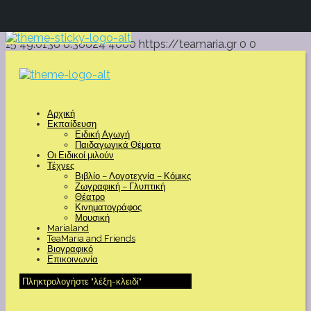
15
49.0138
8.38624
4000
https://teamaria.gr
0
0
Αρχική
Εκπαίδευση
Ειδική Αγωγή
Παιδαγωγικά Θέματα
Οι Ειδικοί μιλούν
Τέχνες
Βιβλίο – Λογοτεχνία – Κόμικς
Ζωγραφική – Γλυπτική
Θέατρο
Κινηματογράφος
Μουσική
Marialand
TeaMaria and Friends
Βιογραφικό
Επικοινωνία