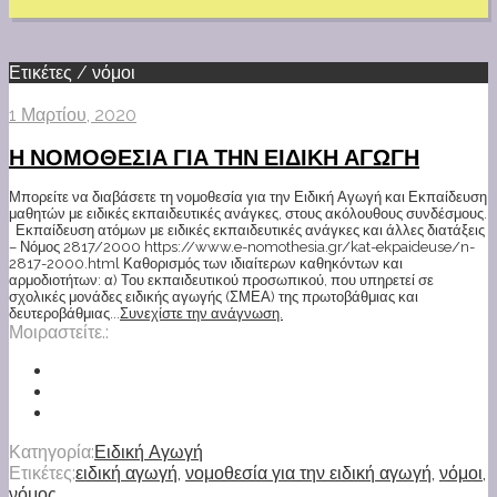
Ετικέτες / νόμοι
1 Μαρτίου, 2020
Η ΝΟΜΟΘΕΣΙΑ ΓΙΑ ΤΗΝ ΕΙΔΙΚΗ ΑΓΩΓΗ
Μπορείτε να διαβάσετε τη νομοθεσία για την Ειδική Αγωγή και Εκπαίδευση
μαθητών με ειδικές εκπαιδευτικές ανάγκες, στους ακόλουθους συνδέσμους.
Εκπαίδευση ατόμων με ειδικές εκπαιδευτικές ανάγκες και άλλες διατάξεις
– Νόμος 2817/2000 https://www.e-nomothesia.gr/kat-ekpaideuse/n-
2817-2000.html Καθορισμός των ιδιαίτερων καθηκόντων και
αρμοδιοτήτων: α) Του εκπαιδευτικού προσωπικού, που υπηρετεί σε
σχολικές μονάδες ειδικής αγωγής (ΣΜΕΑ) της πρωτοβάθμιας και
δευτεροβάθμιας...
Συνεχίστε την ανάγνωση.
Μοιραστείτε.:
Κατηγορία:
Ειδική Αγωγή
Ετικέτες:
ειδική αγωγή
,
νομοθεσία για την ειδική αγωγή
,
νόμοι
,
νόμος