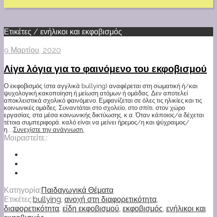
Ετικέτες / ενήλικοι και εκφοβισμός
9 Μαρτίου, 2020
Λίγα λόγια για το φαινόμενο του εκφοβισμού
Ο εκφοβισμός (στα αγγλικά bullying) αναφέρεται στη σωματική ή/και
ψυχολογική κακοποίηση ή μείωση ατόμων ή ομάδας. Δεν αποτελεί
αποκλειστικά σχολικό φαινόμενο. Εμφανίζεται σε όλες τις ηλικίες και τις
κοινωνικές ομάδες. Συναντάται στο σχολείο, στο σπίτι, στον χώρο
εργασίας, στα μέσα κοινωνικής δικτύωσης, κ.α. Όταν κάποιος/α δέχεται
τέτοια συμπεριφορά, καλό είναι να μείνει ήρεμος/η και ψύχραιμος/
η....
Συνεχίστε την ανάγνωση.
Μοιραστείτε.:
Κατηγορία:
Παιδαγωγικά Θέματα
Ετικέτες:
bullying
,
ανοχή στη διαφορετικότητα
,
διαφορετικότητα
,
είδη εκφοβισμού
,
εκφοβισμός
,
ενήλικοι και