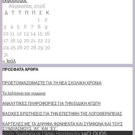
εκφοβισμός
Αύγουστος 2026
Δ
Τ
Τ
Π
Π
Σ
Κ
1
2
3
4
5
6
7
8
9
10
11
12
13
14
15
16
17
18
19
20
21
22
23
24
25
26
27
28
29
30
31
« Ιούλ
ΠΡΟΣΦΑΤΑ ΑΡΘΡΑ
ΠΡΟΕΤΟΙΜΑΖΟΜΑΣΤΕ ΓΙΑ ΤΗ ΝΕΑ ΣΧΟΛΙΚΗ ΧΡΟΝΙΑ
Το λεξιλόγιο του χειμώνα
ΑΝΑΛΥΤΙΚΕΣ ΠΛΗΡΟΦΟΡΙΕΣ ΓΙΑ ΤΗΝ ΕΙΔΙΚΗ ΑΓΩΓΗ
ΒΑΣΙΚΕΣ ΕΡΩΤΗΣΕΙΣ ΓΙΑ ΤΗΝ ΕΠΙΣΤΗΜΗ ΤΗΣ ΛΟΓΟΘΕΡΑΠΕΙΑΣ
ΚΑΡΤΕΛΕΣ ΜΕ ΤΑ ΔΙΨΗΦΑ ΦΩΝΗΕΝΤΑ ΚΑΙ ΣΥΜΦΩΝΑ ΚΑΙ ΤΟΥΣ
ΣΥΝΔΥΑΣΜΟΥΣ “ΑΥ” ΚΑΙ “ΕΥ”
2020 TeaMaria.gr | Web Hosting by
19CLOUDS