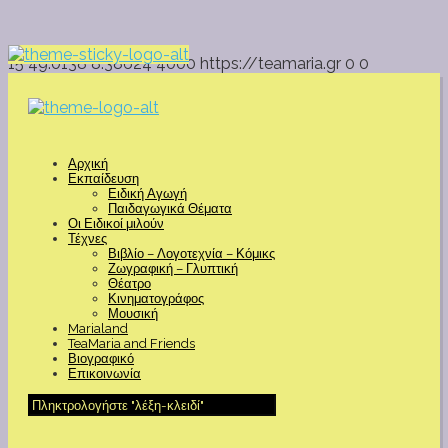
15
49.0138
8.38624
4000
https://teamaria.gr
0
0
Αρχική
Εκπαίδευση
Ειδική Αγωγή
Παιδαγωγικά Θέματα
Οι Ειδικοί μιλούν
Τέχνες
Βιβλίο – Λογοτεχνία – Κόμικς
Ζωγραφική – Γλυπτική
Θέατρο
Κινηματογράφος
Μουσική
Marialand
TeaMaria and Friends
Βιογραφικό
Επικοινωνία